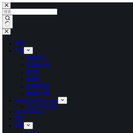
跳
过
内
容
无
结
首页
果
产品
去毛刺机
管道抛光机
整平机
抛光机
砂带磨削机
槽底抛光机
Sheet Metal Processing
PRESS BRAKE
Metal-Solutions
定制
新闻