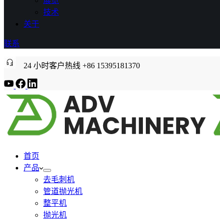
展览
技术
关于
联系
24 小时客户热线 +86 15395181370
首页
产品
去毛刺机
管道抛光机
整平机
抛光机