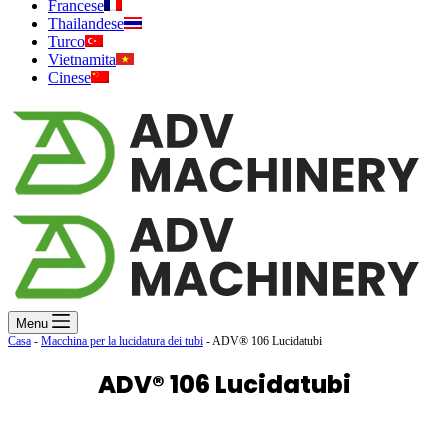
Francese
Thailandese
Turco
Vietnamita
Cinese
Menu
Casa
-
Macchina per la lucidatura dei tubi
-
ADV® 106 Lucidatubi
ADV® 106 Lucidatubi