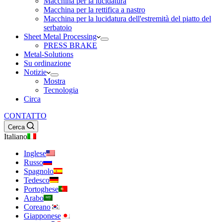
Macchina per la lucidatura
Macchina per la rettifica a nastro
Macchina per la lucidatura dell'estremità del piatto del
serbatoio
Sheet Metal Processing
PRESS BRAKE
Metal-Solutions
Su ordinazione
Notizie
Mostra
Tecnologia
Circa
CONTATTO
Cerca
Italiano
Inglese
Russo
Spagnolo
Tedesco
Portoghese
Arabo
Coreano
Giapponese