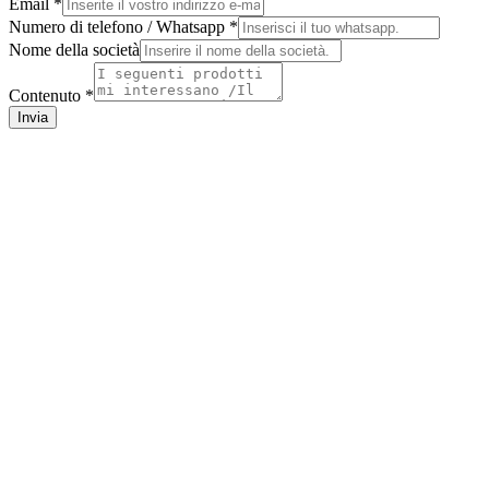
Email
*
Whatsapp
Numero di telefono / Whatsapp
*
Il
Nome della società
tuo
numero
Contenuto
*
Invia