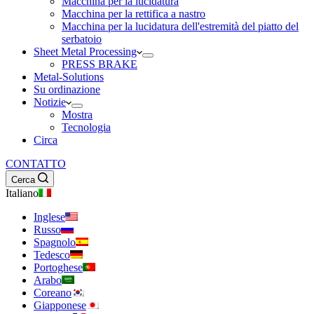
Macchina per la lucidatura
Macchina per la rettifica a nastro
Macchina per la lucidatura dell'estremità del piatto del
serbatoio
Sheet Metal Processing
PRESS BRAKE
Metal-Solutions
Su ordinazione
Notizie
Mostra
Tecnologia
Circa
CONTATTO
Cerca
Italiano
Inglese
Russo
Spagnolo
Tedesco
Portoghese
Arabo
Coreano
Giapponese