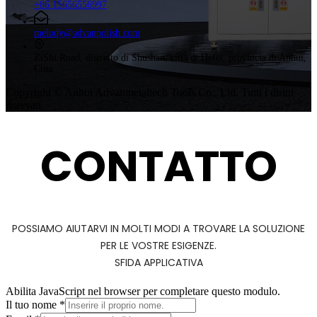
+86 15656556997
melody@advanpolish.com
ZiShi Road, distretto di Shushan, città di Hefei, provincia di Anhui,
Cina
Copyright © Anhui Advanmetaltech Tools Co., Ltd. Tutti i diritti
riservati
CONTATTO
POSSIAMO AIUTARVI IN MOLTI MODI A TROVARE LA SOLUZIONE
PER LE VOSTRE ESIGENZE.
SFIDA APPLICATIVA
Abilita JavaScript nel browser per completare questo modulo.
Il tuo nome
*