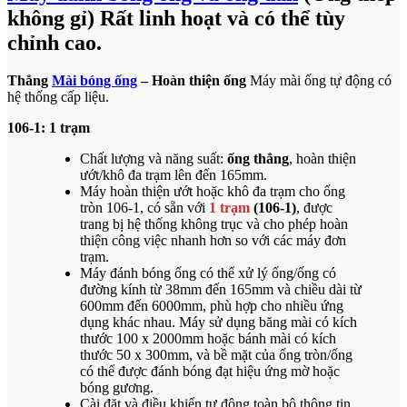
không gỉ)
Rất linh hoạt và có thể tùy
chỉnh cao.
Thẳng
Mài bóng ống
– Hoàn thiện ống
Máy mài ống tự động có
hệ thống cấp liệu.
106-1: 1 trạm
Chất lượng và năng suất:
ống thẳng
, hoàn thiện
ướt/khô đa trạm lên đến 165mm.
Máy hoàn thiện ướt hoặc khô đa trạm cho ống
tròn 106-1, có sẵn với
1 trạm
(106-1)
, được
trang bị hệ thống không trục và cho phép hoàn
thiện công việc nhanh hơn so với các máy đơn
trạm.
Máy đánh bóng ống có thể xử lý ống/ống có
đường kính từ 38mm đến 165mm và chiều dài từ
600mm đến 6000mm, phù hợp cho nhiều ứng
dụng khác nhau. Máy sử dụng băng mài có kích
thước 100 x 2000mm hoặc bánh mài có kích
thước 50 x 300mm, và bề mặt của ống tròn/ống
có thể được đánh bóng đạt hiệu ứng mờ hoặc
bóng gương.
Cài đặt và điều khiển tự động toàn bộ thông tin