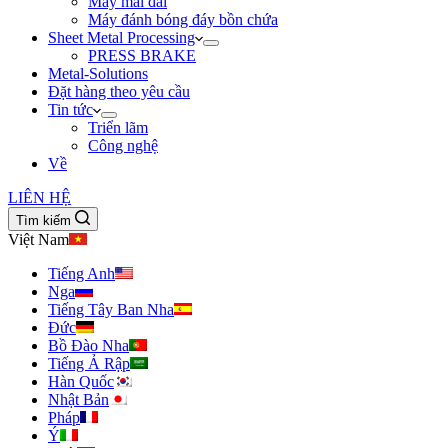
Máy mài đai
Máy đánh bóng đáy bồn chứa
Sheet Metal Processing
PRESS BRAKE
Metal-Solutions
Đặt hàng theo yêu cầu
Tin tức
Triển lãm
Công nghệ
Về
LIÊN HỆ
Tìm kiếm
Việt Nam
Tiếng Anh
Nga
Tiếng Tây Ban Nha
Đức
Bồ Đào Nha
Tiếng Ả Rập
Hàn Quốc
Nhật Bản
Pháp
Ý