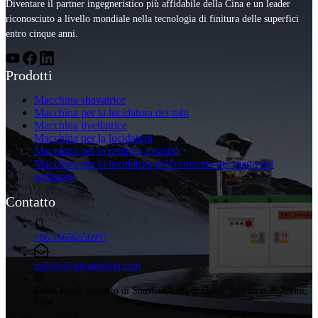
Diventare il partner ingegneristico più affidabile della Cina e un leader
riconosciuto a livello mondiale nella tecnologia di finitura delle superfici
entro cinque anni.
Prodotti
Macchina sbavatrice
Macchina per la lucidatura dei tubi
Macchina livellatrice
Macchina per la lucidatura
Macchina per la rettifica a nastro
Macchina per la lucidatura dell'estremità del piatto del
serbatoio
Contatto
+86 15656556997
melody@advanpolish.com
ZiShi Road, distretto di Shushan, città di Hefei, provincia di Anhui,
Cina