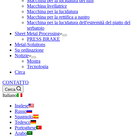
Macchina per la lucidatura dei tubi
Macchina livellatrice
Macchina per la lucidatura
Macchina per la rettifica a nastro
Macchina per la lucidatura dell'estremità del piatto del
serbatoio
Sheet Metal Processing
PRESS BRAKE
Metal-Solutions
Su ordinazione
Notizie
Mostra
Tecnologia
Circa
CONTATTO
Cerca
Italiano
Inglese
Russo
Spagnolo
Tedesco
Portoghese
Arabo