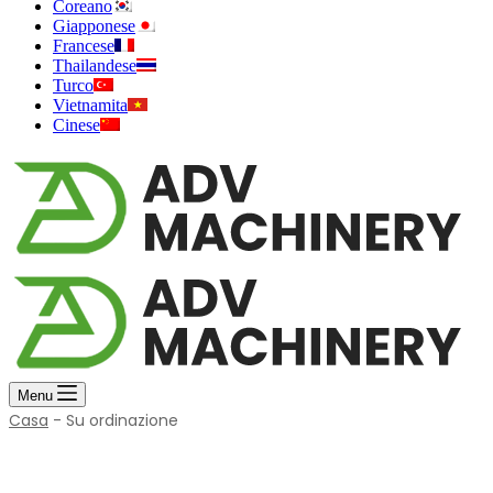
Coreano
Giapponese
Francese
Thailandese
Turco
Vietnamita
Cinese
Menu
Casa
-
Su ordinazione