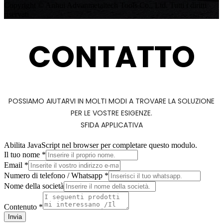
Copyright © Anhui Advanmetaltech Tools Co., Ltd. Tutti i diritti
riservati
CONTATTO
POSSIAMO AIUTARVI IN MOLTI MODI A TROVARE LA SOLUZIONE
PER LE VOSTRE ESIGENZE.
SFIDA APPLICATIVA
Abilita JavaScript nel browser per completare questo modulo.
Nome
Il tuo nome
*
Numero
Email
*
di
Numero di telefono / Whatsapp
*
contenuto
Nome della società
Contenuto
*
Invia