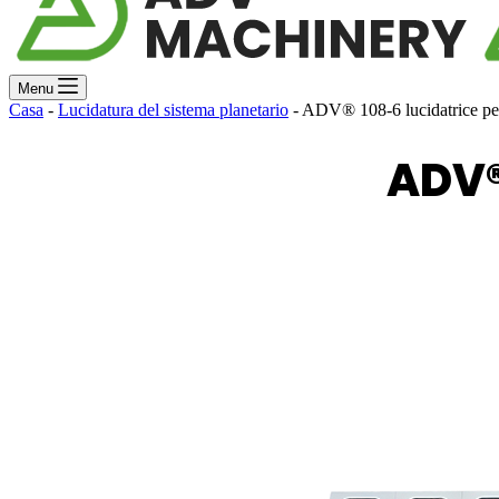
Menu
Casa
-
Lucidatura del sistema planetario
-
ADV® 108-6 lucidatrice per
ADV®