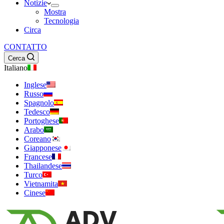
Notizie
Mostra
Tecnologia
Circa
CONTATTO
Cerca
Italiano
Inglese
Russo
Spagnolo
Tedesco
Portoghese
Arabo
Coreano
Giapponese
Francese
Thailandese
Turco
Vietnamita
Cinese