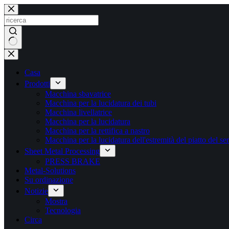
Salta
al
contenuto
Nessun
risultato
Casa
Prodotti
Macchina sbavatrice
Macchina per la lucidatura dei tubi
Macchina livellatrice
Macchina per la lucidatura
Macchina per la rettifica a nastro
Macchina per la lucidatura dell'estremità del piatto del se
Sheet Metal Processing
PRESS BRAKE
Metal-Solutions
Su ordinazione
Notizie
Mostra
Tecnologia
Circa