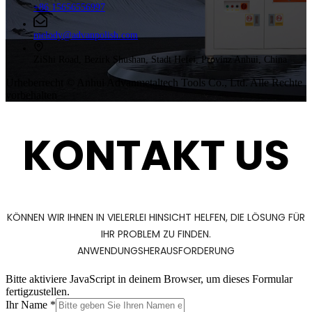
+86 15656556997
melody@advanpolish.com
ZiShi Road, Bezirk Shushan, Stadt Hefei, Provinz Anhui, China
Urheberrecht © Anhui Advanmetaltech Tools Co., Ltd. Alle Rechte
vorbehalten
KONTAKT US
KÖNNEN WIR IHNEN IN VIELERLEI HINSICHT HELFEN, DIE LÖSUNG FÜR
IHR PROBLEM ZU FINDEN.
ANWENDUNGSHERAUSFORDERUNG
Bitte aktiviere JavaScript in deinem Browser, um dieses Formular
fertigzustellen.
Ihr Name
*