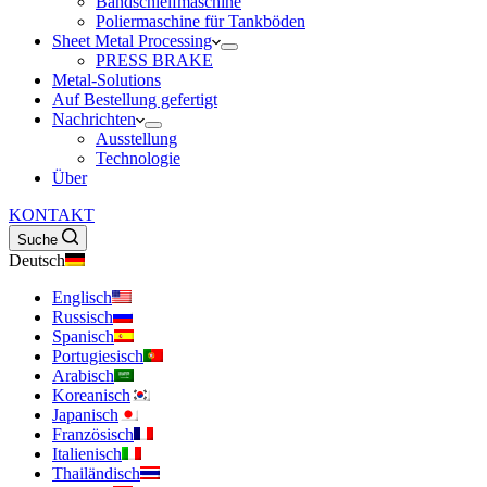
Bandschleifmaschine
Poliermaschine für Tankböden
Sheet Metal Processing
PRESS BRAKE
Metal-Solutions
Auf Bestellung gefertigt
Nachrichten
Ausstellung
Technologie
Über
KONTAKT
Suche
Deutsch
Englisch
Russisch
Spanisch
Portugiesisch
Arabisch
Koreanisch
Japanisch
Französisch
Italienisch
Thailändisch