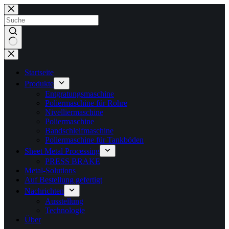
Zum
Inhalt
springen
Keine
Ergebnisse
Startseite
Produkte
Entgratungsmaschine
Poliermaschine für Rohre
Nivelliermaschine
Poliermaschine
Bandschleifmaschine
Poliermaschine für Tankböden
Sheet Metal Processing
PRESS BRAKE
Metal-Solutions
Auf Bestellung gefertigt
Nachrichten
Ausstellung
Technologie
Über