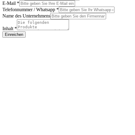
E-Mail
*
Telefonnummer / Whatsapp
*
Phone
Name des Unternehmens
Name
Company
Inhalt
*
Einreichen