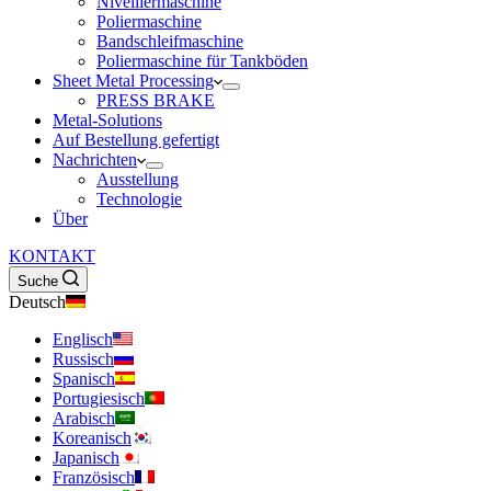
Nivelliermaschine
Poliermaschine
Bandschleifmaschine
Poliermaschine für Tankböden
Sheet Metal Processing
PRESS BRAKE
Metal-Solutions
Auf Bestellung gefertigt
Nachrichten
Ausstellung
Technologie
Über
KONTAKT
Suche
Deutsch
Englisch
Russisch
Spanisch
Portugiesisch
Arabisch
Koreanisch
Japanisch
Französisch