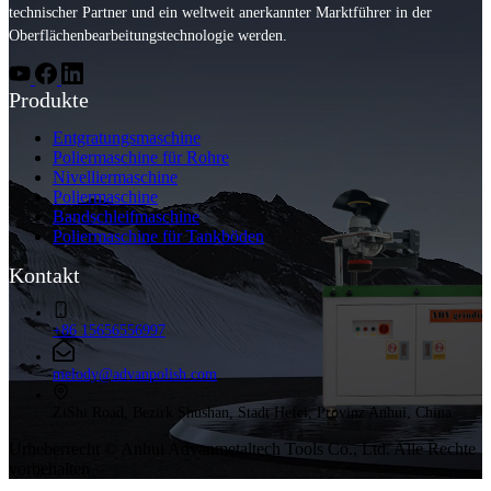
technischer Partner und ein weltweit anerkannter Marktführer in der
Oberflächenbearbeitungstechnologie werden.
Produkte
Entgratungsmaschine
Poliermaschine für Rohre
Nivelliermaschine
Poliermaschine
Bandschleifmaschine
Poliermaschine für Tankböden
Kontakt
+86 15656556997
melody@advanpolish.com
ZiShi Road, Bezirk Shushan, Stadt Hefei, Provinz Anhui, China
Urheberrecht © Anhui Advanmetaltech Tools Co., Ltd. Alle Rechte
vorbehalten