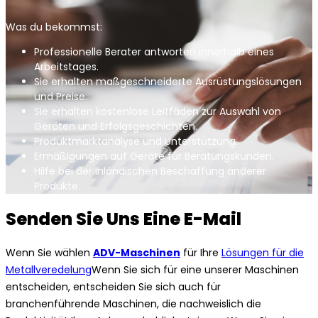
Was du bekommst:
Professionelle Berater antworten innerhalb eines
Arbeitstages.
Sie erhalten maßgeschneiderte Ausrüstungslösungen
und Preise.
Sie erhalten kostenlose Leitfäden zur Auswahl von
Geräten und Erfolgsgeschichten.
Produktmarktanalyse und Unterstützung.
Ermäßigungen auf Geräte für Beratungskunden.
Hilfe bei der inländischen Beschaffung anderer
Produkte.
Senden Sie Uns Eine E-Mail
Wenn Sie wählen
ADV-Maschinen
für Ihre
Lösungen für die
Metallveredelung
Wenn Sie sich für eine unserer Maschinen
entscheiden, entscheiden Sie sich auch für
branchenführende Maschinen, die nachweislich die