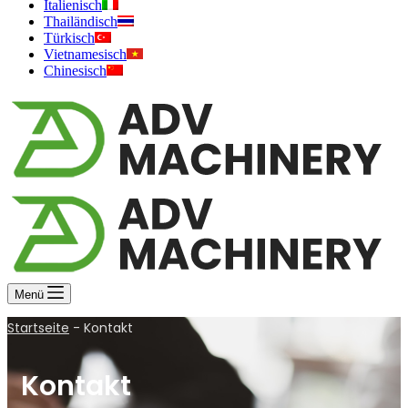
Italienisch
Thailändisch
Türkisch
Vietnamesisch
Chinesisch
Menü
Startseite
-
Kontakt
Kontakt