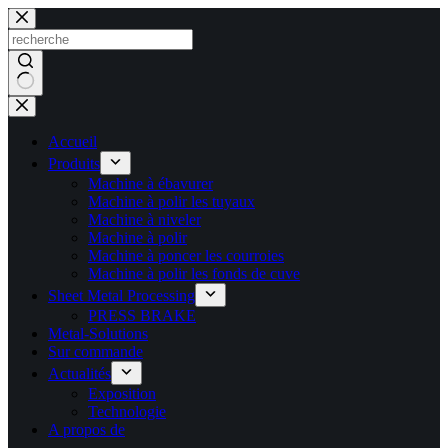
Passer
au
contenu
Aucun
résultat
Accueil
Produits
Machine à ébavurer
Machine à polir les tuyaux
Machine à niveler
Machine à polir
Machine à poncer les courroies
Machine à polir les fonds de cuve
Sheet Metal Processing
PRESS BRAKE
Metal-Solutions
Sur commande
Actualités
Exposition
Technologie
A propos de