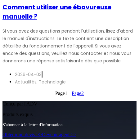
Comment utiliser une ébavureuse
manuelle ?
Si vous avez des questions pendant l'utilisation, lisez d'abord
le manuel d'instructions. Le texte contient une description
détaillée du fonctionnement de l'appareil. Si vous avez
encore des questions, veuillez nous contacter et nous vous
donnerons une réponse satisfaisante dès que possible.
2026-04-03
Actualités
,
Technologie
Page
1
Page
2
Conçu par l'ADV
Produits exquis
S'abonner à la lettre d'information
Obtenir un devis >>
Devenir agent >>