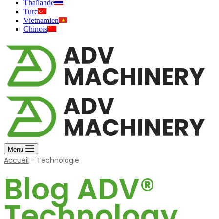
Thaïlande
Turc
Vietnamien
Chinois
Menu
Accueil
-
Technologie
Blog ADV®
Technology