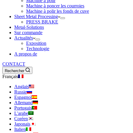
Machine à polir
Machine à poncer les courroies
Machine à polir les fonds de cuve
Sheet Metal Processing
PRESS BRAKE
Metal-Solutions
Sur commande
Actualités
Exposition
Technologie
A propos de
CONTACT
Rechercher
Français
Anglais
Russie
Espagnol
Allemand
Portugais
L'arabe
Coréen
Japonais
Italien