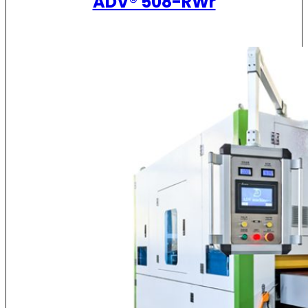
ADV® 508-RWr