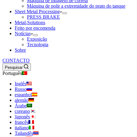
Máquina de moagem de correia
Máquina de polir a extremidade do prato do tanque
Sheet Metal Processing
PRESS BRAKE
Metal-Solutions
Feito por encomenda
Notícias
Exposição
Tecnologia
Sobre
CONTACTO
Pesquisar
Português
Inglês
Russo
espanhol
alemão
Árabe
coreano
Japonês
francês
italiano
Tailandês