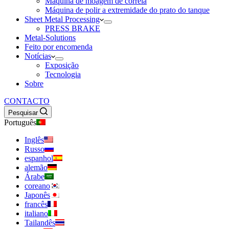
Máquina de moagem de correia
Máquina de polir a extremidade do prato do tanque
Sheet Metal Processing
PRESS BRAKE
Metal-Solutions
Feito por encomenda
Notícias
Exposição
Tecnologia
Sobre
CONTACTO
Pesquisar
Português
Inglês
Russo
espanhol
alemão
Árabe
coreano
Japonês
francês
italiano
Tailandês