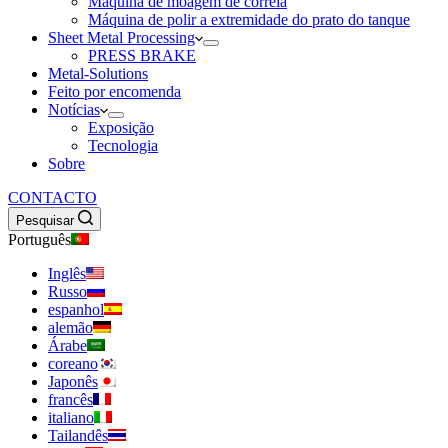
Máquina de moagem de correia
Máquina de polir a extremidade do prato do tanque
Sheet Metal Processing
PRESS BRAKE
Metal-Solutions
Feito por encomenda
Notícias
Exposição
Tecnologia
Sobre
CONTACTO
Pesquisar
Português
Inglês
Russo
espanhol
alemão
Árabe
coreano
Japonês
francês
italiano
Tailandês