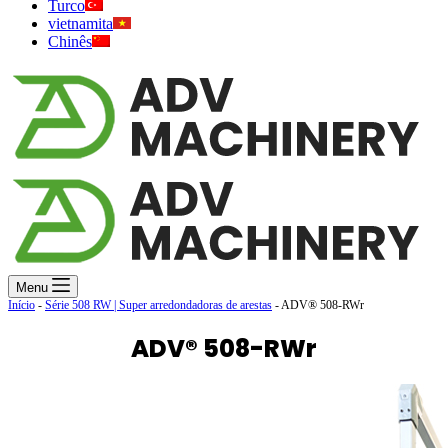
Turco
vietnamita
Chinês
Menu
Início
-
Série 508 RW | Super arredondadoras de arestas
-
ADV® 508-RWr
ADV® 508-RWr