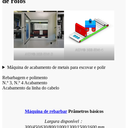
de rolos
ADV® 508-RWr 4
ADV® 508-RWr 3
Máquina de acabamento de metais para escovar e polir
Rebarbagem e polimento
N.º 3, N.º 4 Acabamento
Acabamento da linha do cabelo
Máquina de rebarbar
Prâmetros básicos
Largura disponível：
300/450/630/800/1000/1300/1500/1600 mm