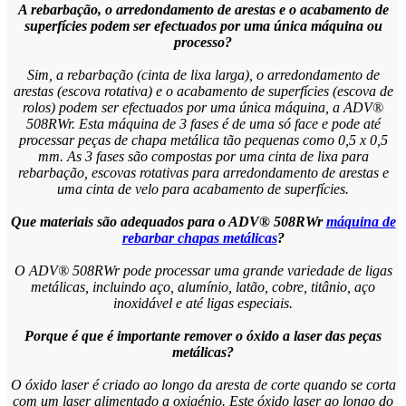
A rebarbação, o arredondamento de arestas e o acabamento de
superfícies podem ser efectuados por uma única máquina ou
processo?
Sim, a rebarbação (cinta de lixa larga), o arredondamento de
arestas (escova rotativa) e o acabamento de superfícies (escova de
rolos) podem ser efectuados por uma única máquina, a ADV®
508RWr. Esta máquina de 3 fases é de uma só face e pode até
processar peças de chapa metálica tão pequenas como 0,5 x 0,5
mm. As 3 fases são compostas por uma cinta de lixa para
rebarbação, escovas rotativas para arredondamento de arestas e
uma cinta de velo para acabamento de superfícies.
Que materiais são adequados para o ADV® 508RWr
máquina de
rebarbar chapas metálicas
?
O ADV® 508RWr pode processar uma grande variedade de ligas
metálicas, incluindo aço, alumínio, latão, cobre, titânio, aço
inoxidável e até ligas especiais.
Porque é que é importante remover o óxido a laser das peças
metálicas?
O óxido laser é criado ao longo da aresta de corte quando se corta
com um laser alimentado a oxigénio. Este óxido laser ao longo do