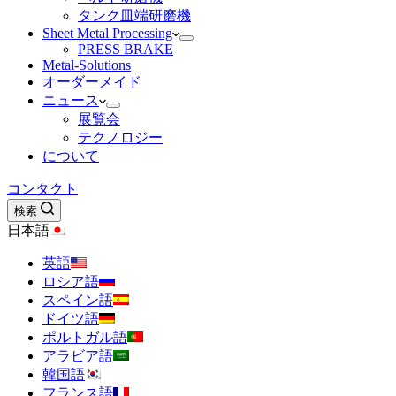
タンク皿端研磨機
Sheet Metal Processing
PRESS BRAKE
Metal-Solutions
オーダーメイド
ニュース
展覧会
テクノロジー
について
コンタクト
検索
日本語
英語
ロシア語
スペイン語
ドイツ語
ポルトガル語
アラビア語
韓国語
フランス語