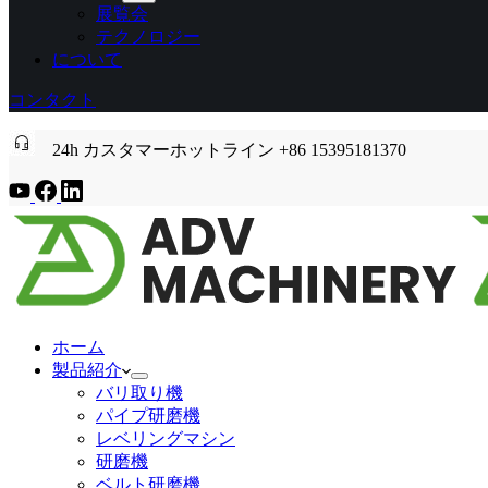
展覧会
テクノロジー
について
コンタクト
24h カスタマーホットライン +86 15395181370
ホーム
製品紹介
バリ取り機
パイプ研磨機
レベリングマシン
研磨機
ベルト研磨機