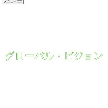
メニュー
グローバル・ビジョン
精密工学機械
お客様の成功を形にする金属仕上げ製品ソリューション