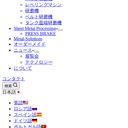
レベリングマシン
研磨機
ベルト研磨機
タンク皿端研磨機
Sheet Metal Processing
PRESS BRAKE
Metal-Solutions
オーダーメイド
ニュース
展覧会
テクノロジー
について
コンタクト
検索
日本語
英語
ロシア語
スペイン語
ドイツ語
ポルトガル語