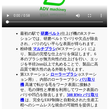
最初の駅で
研磨ベルト
(仕上げ機のRステー
ションでは、研磨ベルトでバリや欠点が除去
され、バリのない平らな表面が得られます。
粉砕後
マルチブラシ
(Wステーション）によ
り、製品の完璧な仕上がりを保証します。6
本のブラシが無方向性の仕上げを行い、エッ
ジを半径2mm以上で丸めることで、製品に高
品質で耐久性のある外観を与えます。
第3ステーション
ローラーブラシ
(rステーシ
ョン用）、内部のローラーブラシ
バリ取り
機
高速で転がる毛をワーク表面に接触さ
せ、毛の弾性と摩擦を利用してワーク表面の
バリや凹凸を除去します。
508 RWr バリ取り
機
は、完全なERP制御と自動化された生産工
程へのシームレスな統合の可能性を提供しま