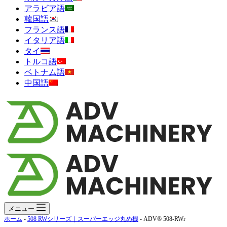
アラビア語
韓国語
フランス語
イタリア語
タイ
トルコ語
ベトナム語
中国語
メニュー
ホーム
-
508 RWシリーズ｜スーパーエッジ丸め機
-
ADV® 508-RWr