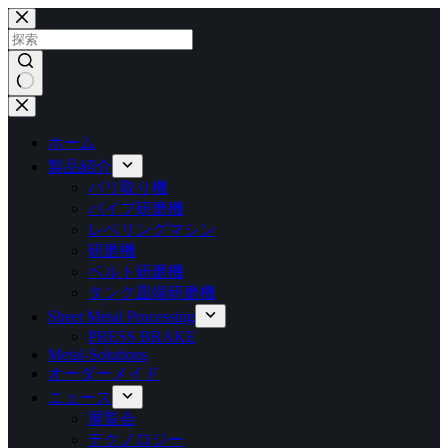
コ
ン
テ
ン
ツ
結
へ
果
ス
ホーム
な
キ
製品紹介
し
ッ
バリ取り機
プ
パイプ研磨機
レベリングマシン
研磨機
ベルト研磨機
タンク皿端研磨機
Sheet Metal Processing
PRESS BRAKE
Metal-Solutions
オーダーメイド
ニュース
展覧会
テクノロジー