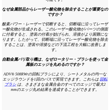
なぜ金属部品からレーザー酸化物を除去することが重要なの
ですか？
酸素パワー・レーザーで切断すると、切断端に沿ってレーザ
ー酸化物が生成される。このレーザー酸化物がパーツの側面
に付着すると、塗装の付着が妨げられ、溶接がより困難にな
ります。したがって、切断端に沿ってレーザー酸化物を除去
することは、塗装や溶接などの下流工程を大幅に改善しま
す。
自動金属バリ取り機は、なぜロータリー・ブラシを使って金
属板のエッジを丸めるのですか？
ADV® 508RWrの回転ブラシにより、シートメタルの均一な
エッジラウンドを1回のパスで実現できます。これらは
回転
ブラシ
は、さまざまな金属合金のすべてのエッジで最大2
mmのエッジ丸め結果を達成することができます。