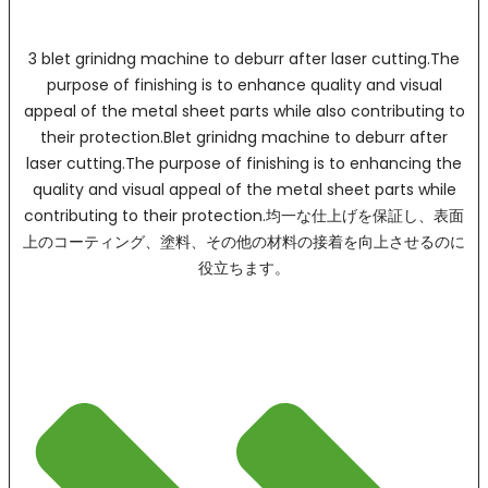
3 blet grinidng machine to deburr after laser cutting.The
purpose of finishing is to enhance quality and visual
appeal of the metal sheet parts while also contributing to
their protection.Blet grinidng machine to deburr after
laser cutting.The purpose of finishing is to enhancing the
quality and visual appeal of the metal sheet parts while
contributing to their protection.均一な仕上げを保証し、表面
上のコーティング、塗料、その他の材料の接着を向上させるのに
役立ちます。