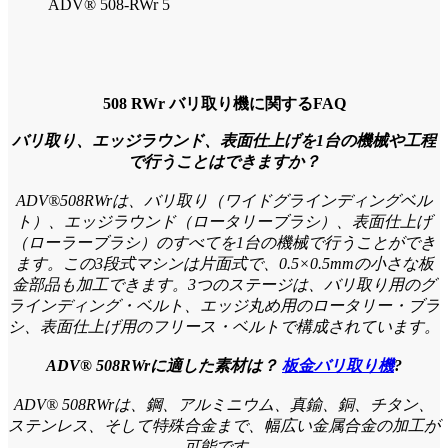
ADV® 508-RWr 5
508 RWr バリ取り機に関するFAQ
バリ取り、エッジラウンド、表面仕上げを1台の機械や工程
で行うことはできますか？
ADV®508RWrは、バリ取り（ワイドグラインディングベル
ト）、エッジラウンド（ロータリーブラシ）、表面仕上げ
（ローラーブラシ）のすべてを1台の機械で行うことができ
ます。この3段式マシンは片面式で、0.5×0.5mmの小さな板
金部品も加工できます。3つのステージは、バリ取り用のグ
ラインディング・ベルト、エッジ丸め用のロータリー・ブラ
シ、表面仕上げ用のフリース・ベルトで構成されています。
ADV® 508RWrに適した素材は？
板金バリ取り機
?
ADV® 508RWrは、鋼、アルミニウム、真鍮、銅、チタン、
ステンレス、そして特殊合金まで、幅広い金属合金の加工が
可能です。