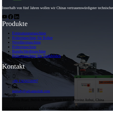
Innerhalb von fünf Jahren wollen wir Chinas vertrauenswürdigster technische
Produkte
Entgratungsmaschine
Poliermaschine für Rohre
Nivelliermaschine
Poliermaschine
Bandschleifmaschine
Poliermaschine für Tankböden
Kontakt
+86 15656556997
melody@advanpolish.com
ZiShi Road, Bezirk Shushan, Stadt Hefei, Provinz Anhui, China
Urheberrecht © Anhui Advanmetaltech Tools Co., Ltd. Alle Rechte v