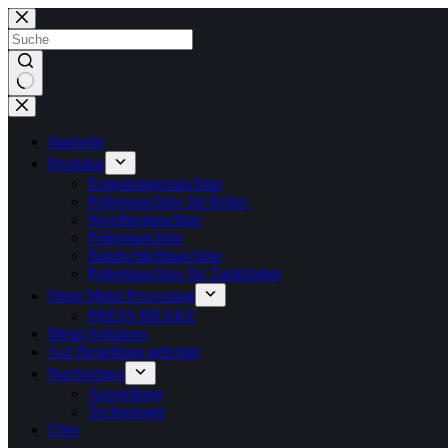
Zum
Inhalt
springen
Keine
Ergebnisse
Startseite
Produkte
Entgratungsmaschine
Poliermaschine für Rohre
Nivelliermaschine
Poliermaschine
Bandschleifmaschine
Poliermaschine für Tankböden
Sheet Metal Processing
PRESS BRAKE
Metal-Solutions
Auf Bestellung gefertigt
Nachrichten
Ausstellung
Technologie
Über