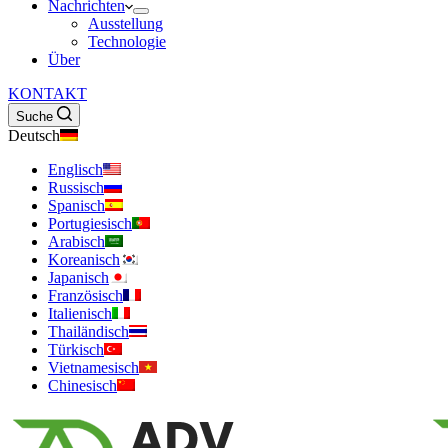
Nachrichten
Ausstellung
Technologie
Über
KONTAKT
Suche
Deutsch
Englisch
Russisch
Spanisch
Portugiesisch
Arabisch
Koreanisch
Japanisch
Französisch
Italienisch
Thailändisch
Türkisch
Vietnamesisch
Chinesisch