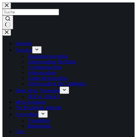
Zum
Inhalt
springen
Keine
Ergebnisse
Startseite
Produkte
Entgratungsmaschine
Poliermaschine für Rohre
Nivelliermaschine
Poliermaschine
Bandschleifmaschine
Poliermaschine für Tankböden
Sheet Metal Processing
PRESS BRAKE
Metal-Solutions
Auf Bestellung gefertigt
Nachrichten
Ausstellung
Technologie
Über