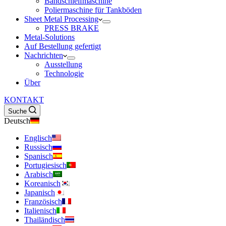
Bandschleifmaschine
Poliermaschine für Tankböden
Sheet Metal Processing
PRESS BRAKE
Metal-Solutions
Auf Bestellung gefertigt
Nachrichten
Ausstellung
Technologie
Über
KONTAKT
Suche
Deutsch
Englisch
Russisch
Spanisch
Portugiesisch
Arabisch
Koreanisch
Japanisch
Französisch
Italienisch
Thailändisch