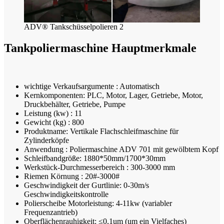
ADV® Tankschüsselpolieren 2
Tankpoliermaschine Hauptmerkmale
wichtige Verkaufsargumente : Automatisch
Kernkomponenten: PLC, Motor, Lager, Getriebe, Motor,
Druckbehälter, Getriebe, Pumpe
Leistung (kw) : 11
Gewicht (kg) : 800
Produktname: Vertikale Flachschleifmaschine für
Zylinderköpfe
Anwendung : Poliermaschine ADV 701 mit gewölbtem Kopf
Schleifbandgröße: 1880*50mm/1700*30mm
Werkstück-Durchmesserbereich : 300-3000 mm
Riemen Körnung : 20#-3000#
Geschwindigkeit der Gurtlinie: 0-30m/s
Geschwindigkeitskontrolle
Polierscheibe Motorleistung: 4-11kw (variabler
Frequenzantrieb)
Oberflächenrauhigkeit: ≤0,1um (um ein Vielfaches)