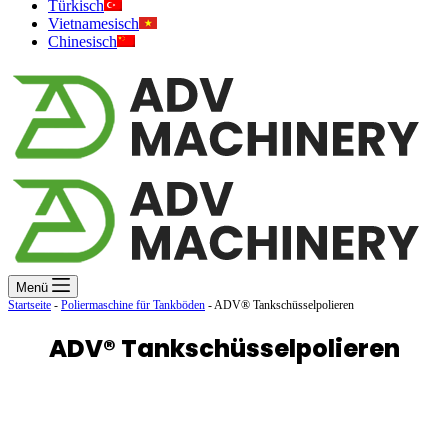
Türkisch
Vietnamesisch
Chinesisch
Menü
Startseite
-
Poliermaschine für Tankböden
-
ADV® Tankschüsselpolieren
ADV® Tankschüsselpolieren