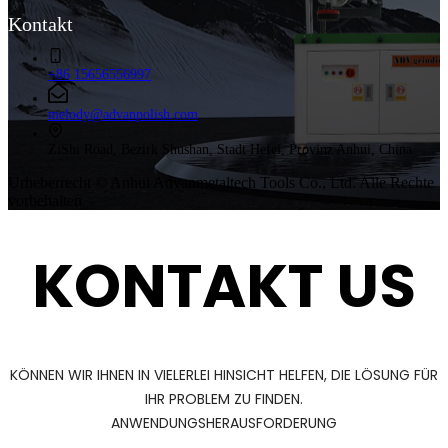
Kontakt
+86 15656556997
melody@advanpolish.com
ZiShi Road, Bezirk Shushan, Stadt Hefei, Provinz Anhui, China
Urheberrecht © Anhui Advanmetaltech Tools Co., Ltd. Alle Rechte
vorbehalten
KONTAKT US
KÖNNEN WIR IHNEN IN VIELERLEI HINSICHT HELFEN, DIE LÖSUNG FÜR
IHR PROBLEM ZU FINDEN.
ANWENDUNGSHERAUSFORDERUNG