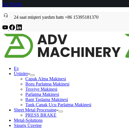
İLETİŞİM
24 saat müşteri yardım hattı +86 15395181370
Ev
Ürünler
Çapak Alma Makinesi
Boru Parlatma Makinesi
Tesviye Makinesi
Parlatma Makinesi
Bant Taşlama Makinesi
Tank Çanak Ucu Parlatma Makinesi
Sheet Metal Processing
PRESS BRAKE
Metal-Solutions
Sipariş Üzerine