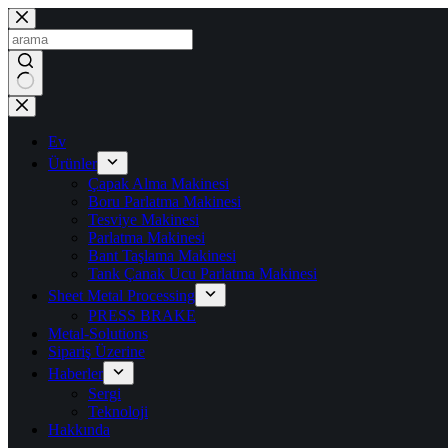
İçeriğe
geç
Sonuç
yok
Ev
Ürünler
Çapak Alma Makinesi
Boru Parlatma Makinesi
Tesviye Makinesi
Parlatma Makinesi
Bant Taşlama Makinesi
Tank Çanak Ucu Parlatma Makinesi
Sheet Metal Processing
PRESS BRAKE
Metal-Solutions
Sipariş Üzerine
Haberler
Sergi
Teknoloji
Hakkında