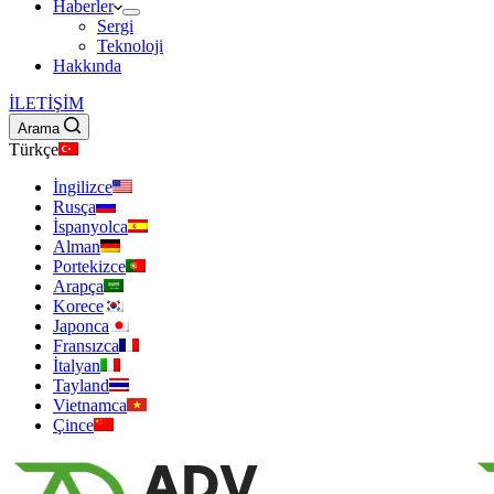
Haberler
Sergi
Teknoloji
Hakkında
İLETİŞİM
Arama
Türkçe
İngilizce
Rusça
İspanyolca
Alman
Portekizce
Arapça
Korece
Japonca
Fransızca
İtalyan
Tayland
Vietnamca
Çince