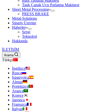
Bant Taşlama Makinesi
Tank Çanak Ucu Parlatma Makinesi
Sheet Metal Processing
PRESS BRAKE
Metal-Solutions
Sipariş Üzerine
Haberler
Sergi
Teknoloji
Hakkında
İLETİŞİM
Arama
Türkçe
İngilizce
Rusça
İspanyolca
Alman
Portekizce
Arapça
Korece
Japonca
Fransızca
İtalyan