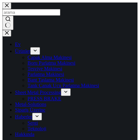
İçeriğe
geç
Sonuç
yok
Ev
Ürünler
Çapak Alma Makinesi
Boru Parlatma Makinesi
Tesviye Makinesi
Parlatma Makinesi
Bant Taşlama Makinesi
Tank Çanak Ucu Parlatma Makinesi
Sheet Metal Processing
PRESS BRAKE
Metal-Solutions
Sipariş Üzerine
Haberler
Sergi
Teknoloji
Hakkında