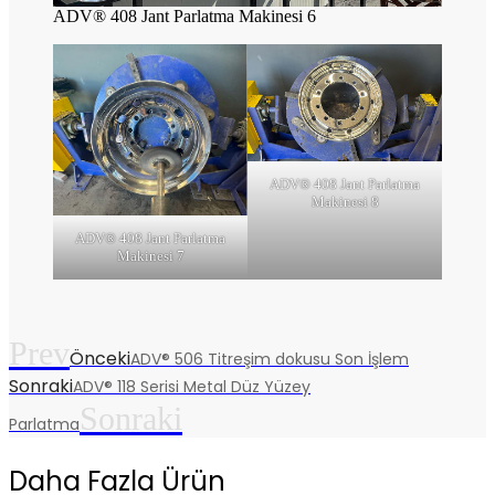
ADV® 408 Jant Parlatma Makinesi 6
ADV® 408 Jant Parlatma
Makinesi 8
ADV® 408 Jant Parlatma
Makinesi 7
Prev
Önceki
ADV® 506 Titreşim dokusu Son İşlem
Sonraki
ADV® 118 Serisi Metal Düz Yüzey
Sonraki
Parlatma
Daha Fazla Ürün