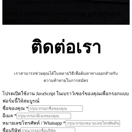
ถนนจือซือ เขตซูซาน เมืองเหอเฟย์ มณฑลอานฮุย ประเทศจีน
ลิขสิทธิ์ © บริษัท อันฮุย แอดวานเมทัลเทค ทูลส์ จำกัด สงวน
ลิขสิทธิ์
ติดต่อเรา
เราสามารถช่วยคุณได้ในหลายวิธีเพื่อค้นหาทางออกสำหรับ
ความท้าทายในการสมัคร
โปรดเปิดใช้งาน JavaScript ในเบราว์เซอร์ของคุณเพื่อกรอกแบบ
ฟอร์มนี้ให้สมบูรณ์
ชื่อของคุณ
*
อีเมล
*
หมายเลขโทรศัพท์ / Whatsapp
*
ชื่อบริษัท