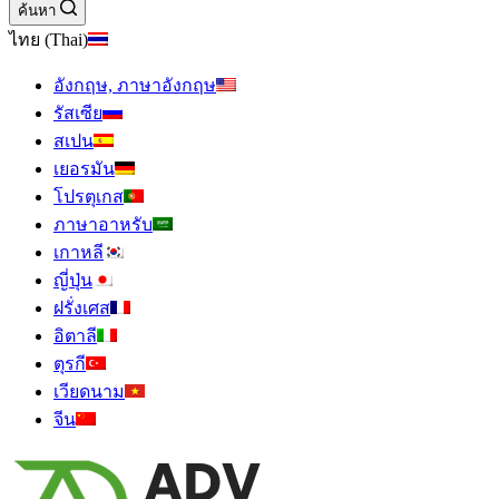
ค้นหา
ไทย (Thai)
อังกฤษ, ภาษาอังกฤษ
รัสเซีย
สเปน
เยอรมัน
โปรตุเกส
ภาษาอาหรับ
เกาหลี
ญี่ปุ่น
ฝรั่งเศส
อิตาลี
ตุรกี
เวียดนาม
จีน