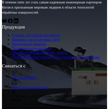
В течение пяти лет стать самым надежным инженерным партнером
Китая и признанным мировым лидером в области технологий
обработки поверхностей.
Продукция
Станок для снятия заусенцев
Машина для полировки труб
Нивелирная машина
Полировальная машина
Ленточно-шлифовальный станок
Полировальный станок для полировки торцов танка
Связаться с
+86 15656556997
melody@advanpolish.com
ZiShi Road, район Шушань, город Хэфэй, провинция Аньхой,
Китай
Copyright © Anhui Advanmetaltech Tools Co., Ltd. Все права