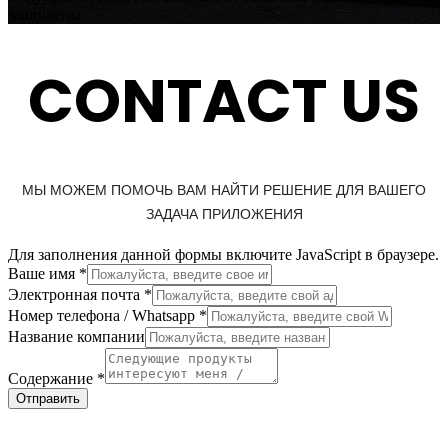
защищены
CONTACT US
МЫ МОЖЕМ ПОМОЧЬ ВАМ НАЙТИ РЕШЕНИЕ ДЛЯ ВАШЕГО
ЗАДАЧА ПРИЛОЖЕНИЯ
Для заполнения данной формы включите JavaScript в браузере.
Ваше имя
*
Электронная почта
*
Numbe
Номер телефона / Whatsapp
*
Whatsapp
Название компании
Your
Содержание
*
Отправить