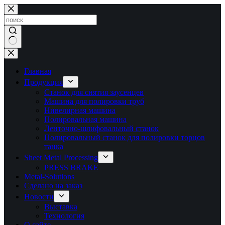
Перейти
к
сути
Ничего
не
найдено
Главная
Продукция
Станок для снятия заусенцев
Машина для полировки труб
Нивелирная машина
Полировальная машина
Ленточно-шлифовальный станок
Полировальный станок для полировки торцов
танка
Sheet Metal Processing
PRESS BRAKE
Metal-Solutions
Сделано на заказ
Новости
Выставка
Технология
О сайте