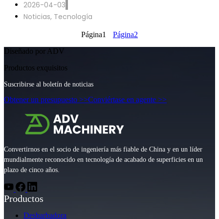
2026-04-03
Noticias
,
Tecnología
Página
1
Página
2
Diseñado por ADV
Productos exquisitos
Suscribirse al boletín de noticias
Obtener un presupuesto >>
Conviértase en agente >>
Convertirnos en el socio de ingeniería más fiable de China y en un líder
mundialmente reconocido en tecnología de acabado de superficies en un
plazo de cinco años.
Productos
Desbarbadora