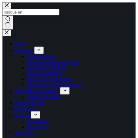
Saltar
al
contenido
Sin
resultados
Inicio
Productos
Desbarbadora
Máquina pulidora de tubos
Máquina niveladora
Máquina pulidora
Rectificadora de banda
Pulidora de tapas de tanques
Sheet Metal Processing
PRESS BRAKE
Metal-Solutions
Por encargo
Noticias
Exposición
Tecnología
Acerca de