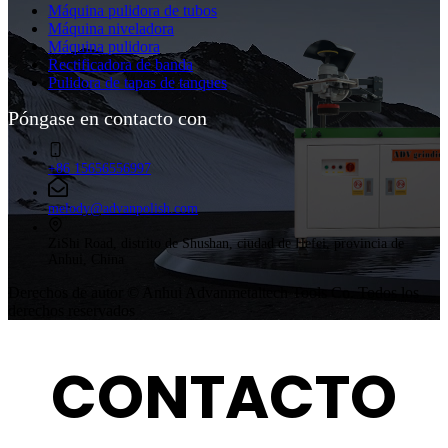
Máquina pulidora de tubos
Máquina niveladora
Máquina pulidora
Rectificadora de banda
Pulidora de tapas de tanques
Póngase en contacto con
+86 15656556997
melody@advanpolish.com
ZiShi Road, distrito de Shushan, ciudad de Hefei, provincia de
Anhui, China
Derechos de autor © Anhui Advanmetaltech Tools Co. Todos los
derechos reservados
CONTACTO