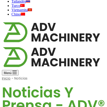
Tailandés
Turco
Vietnamita
Chino
Menú
Inicio
-
Noticias
Noticias Y
Prensa - ADV®