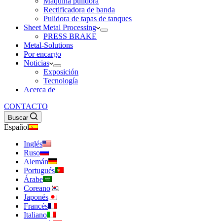
Máquina pulidora
Rectificadora de banda
Pulidora de tapas de tanques
Sheet Metal Processing
PRESS BRAKE
Metal-Solutions
Por encargo
Noticias
Exposición
Tecnología
Acerca de
CONTACTO
Buscar
Español
Inglés
Ruso
Alemán
Portugués
Árabe
Coreano
Japonés
Francés
Italiano