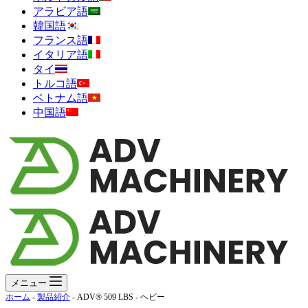
アラビア語
韓国語
フランス語
イタリア語
タイ
トルコ語
ベトナム語
中国語
メニュー
ホーム
-
製品紹介
-
ADV® 509 LBS - ヘビー