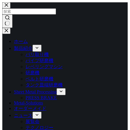
コ
ン
テ
ン
ツ
結
へ
果
ス
ホーム
な
キ
製品紹介
し
ッ
バリ取り機
プ
パイプ研磨機
レベリングマシン
研磨機
ベルト研磨機
タンク皿端研磨機
Sheet Metal Processing
PRESS BRAKE
Metal-Solutions
オーダーメイド
ニュース
展覧会
テクノロジー