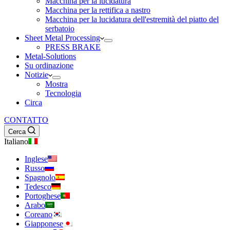
Macchina per la lucidatura
Macchina per la rettifica a nastro
Macchina per la lucidatura dell'estremità del piatto del
serbatoio
Sheet Metal Processing
PRESS BRAKE
Metal-Solutions
Su ordinazione
Notizie
Mostra
Tecnologia
Circa
CONTATTO
Cerca
Italiano
Inglese
Russo
Spagnolo
Tedesco
Portoghese
Arabo
Coreano
Giapponese