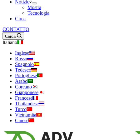
Notizie
Mostra
Tecnologia
Circa
CONTATTO
Cerca
Italiano
Inglese
Russo
Spagnolo
Tedesco
Portoghese
Arabo
Coreano
Giapponese
Francese
Thailandese
Turco
Vietnamita
Cinese