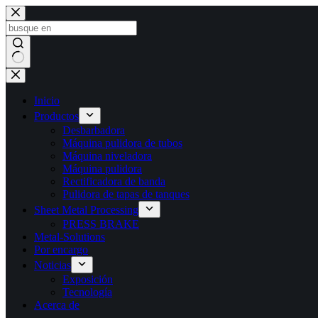
Saltar
al
contenido
Sin
resultados
Inicio
Productos
Desbarbadora
Máquina pulidora de tubos
Máquina niveladora
Máquina pulidora
Rectificadora de banda
Pulidora de tapas de tanques
Sheet Metal Processing
PRESS BRAKE
Metal-Solutions
Por encargo
Noticias
Exposición
Tecnología
Acerca de