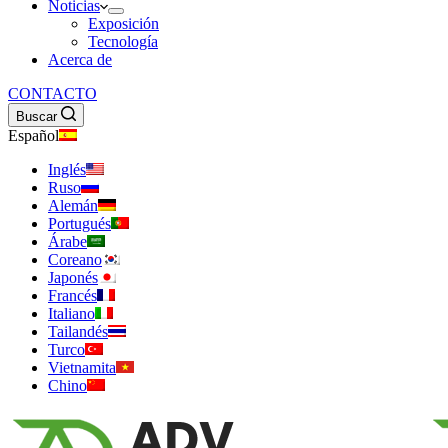
Noticias
Exposición
Tecnología
Acerca de
CONTACTO
Buscar
Español
Inglés
Ruso
Alemán
Portugués
Árabe
Coreano
Japonés
Francés
Italiano
Tailandés
Turco
Vietnamita
Chino