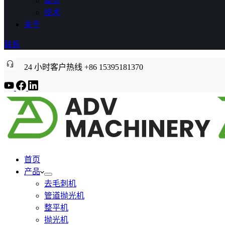
展览
技术
关于
联系
24 小时客户热线 +86 15395181370
首页
产品
去毛刺机
管道抛光机
整平机
抛光机