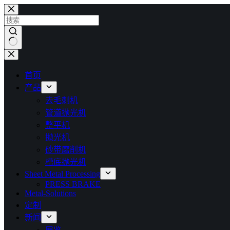
跳
过
内
容
无
结
首页
果
产品
去毛刺机
管道抛光机
整平机
抛光机
砂带磨削机
槽底抛光机
Sheet Metal Processing
PRESS BRAKE
Metal-Solutions
定制
新闻