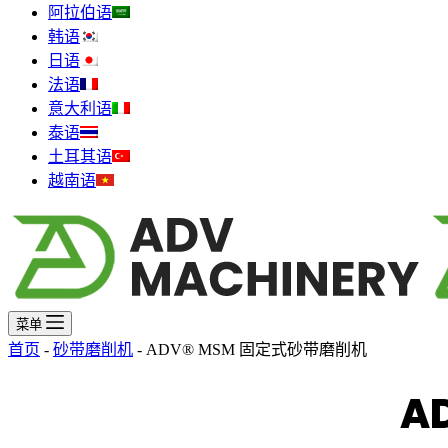
阿拉伯语
韩语
日语
法语
意大利语
泰语
土耳其语
越南语
菜单
首页
-
砂带磨削机
-
ADV® MSM 固定式砂带磨削机
A