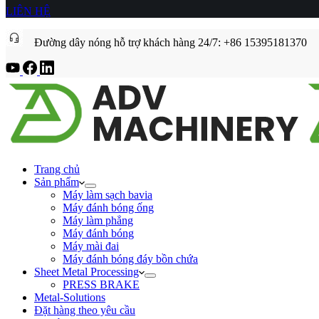
LIÊN HỆ
Đường dây nóng hỗ trợ khách hàng 24/7: +86 15395181370
Trang chủ
Sản phẩm
Máy làm sạch bavia
Máy đánh bóng ống
Máy làm phẳng
Máy đánh bóng
Máy mài đai
Máy đánh bóng đáy bồn chứa
Sheet Metal Processing
PRESS BRAKE
Metal-Solutions
Đặt hàng theo yêu cầu