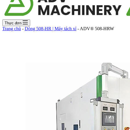
Thực đơn
Trang chủ
-
Dòng 508-HR | Máy tách xỉ
-
ADV® 508-HRW