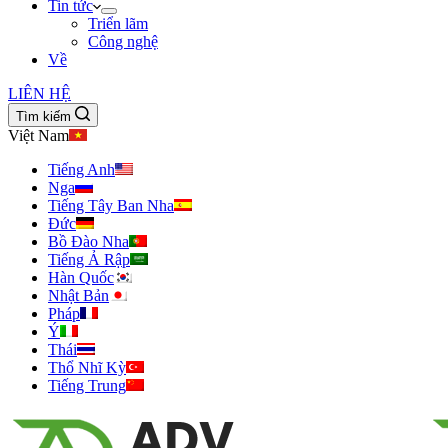
Tin tức
Triển lãm
Công nghệ
Về
LIÊN HỆ
Tìm kiếm
Việt Nam
Tiếng Anh
Nga
Tiếng Tây Ban Nha
Đức
Bồ Đào Nha
Tiếng Ả Rập
Hàn Quốc
Nhật Bản
Pháp
Ý
Thái
Thổ Nhĩ Kỳ
Tiếng Trung