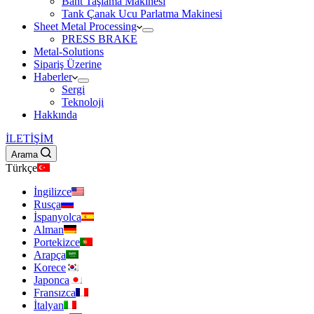
Bant Taşlama Makinesi
Tank Çanak Ucu Parlatma Makinesi
Sheet Metal Processing
PRESS BRAKE
Metal-Solutions
Sipariş Üzerine
Haberler
Sergi
Teknoloji
Hakkında
İLETİŞİM
Arama
Türkçe
İngilizce
Rusça
İspanyolca
Alman
Portekizce
Arapça
Korece
Japonca
Fransızca
İtalyan