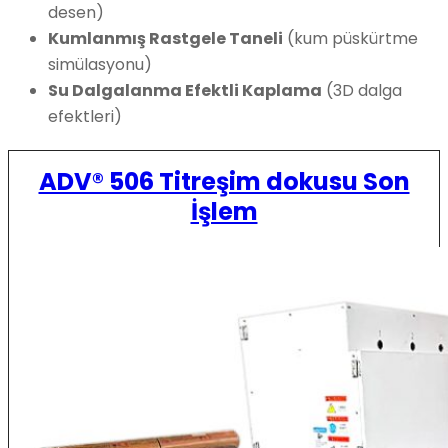
desen)
Kumlanmış Rastgele Taneli
(kum püskürtme
simülasyonu)
Su Dalgalanma Efektli Kaplama
(3D dalga
efektleri)
ADV® 506 Titreşim dokusu Son
İşlem