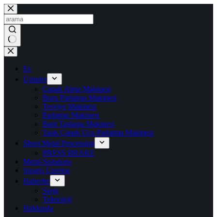
İçeriğe
geç
Sonuç
yok
Ev
Ürünler
Çapak Alma Makinesi
Boru Parlatma Makinesi
Tesviye Makinesi
Parlatma Makinesi
Bant Taşlama Makinesi
Tank Çanak Ucu Parlatma Makinesi
Sheet Metal Processing
PRESS BRAKE
Metal-Solutions
Sipariş Üzerine
Haberler
Sergi
Teknoloji
Hakkında