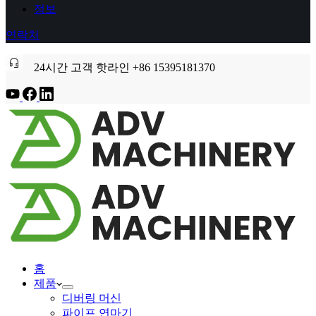
정보
연락처
24시간 고객 핫라인 +86 15395181370
홈
제품
디버링 머신
파이프 연마기