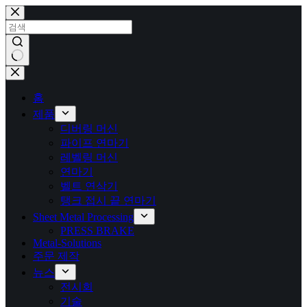
본
문
으
로
건
결
너
과
뛰
홈
없
기
제품
음
디버링 머신
파이프 연마기
레벨링 머신
연마기
벨트 연삭기
탱크 접시 끝 연마기
Sheet Metal Processing
PRESS BRAKE
Metal-Solutions
주문 제작
뉴스
전시회
기술