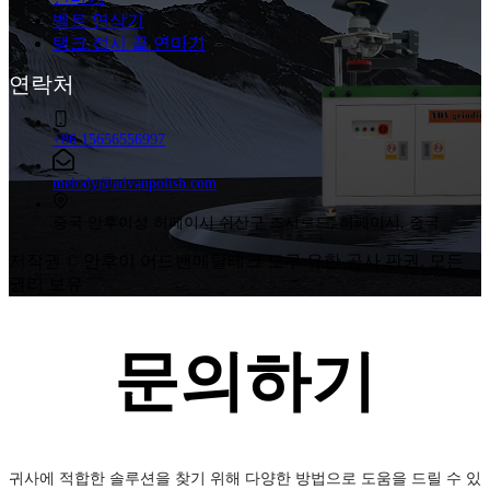
벨트 연삭기
탱크 접시 끝 연마기
연락처
+86 15656556997
melody@advanpolish.com
중국 안후이성 허페이시 쉬산구 즈시로드, 허페이시, 중국
저작권 © 안후이 어드밴메탈테크 도구 유한 공사 판권. 모든
권리 보유
문의하기
귀사에 적합한 솔루션을 찾기 위해 다양한 방법으로 도움을 드릴 수 있