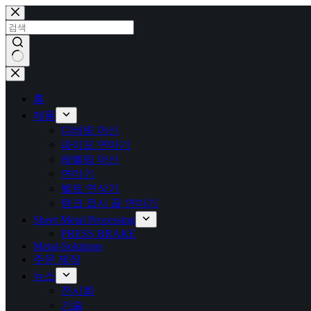
본
문
으
로
건
결
너
과
뛰
홈
없
기
제품
음
디버링 머신
파이프 연마기
레벨링 머신
연마기
벨트 연삭기
탱크 접시 끝 연마기
Sheet Metal Processing
PRESS BRAKE
Metal-Solutions
주문 제작
뉴스
전시회
기술