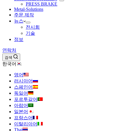
PRESS BRAKE
Metal-Solutions
주문 제작
뉴스
전시회
기술
정보
연락처
검색
한국어
영어
러시아어
스페인어
독일어
포르투갈어
아랍어
일본어
프랑스어
이탈리아어
Thai