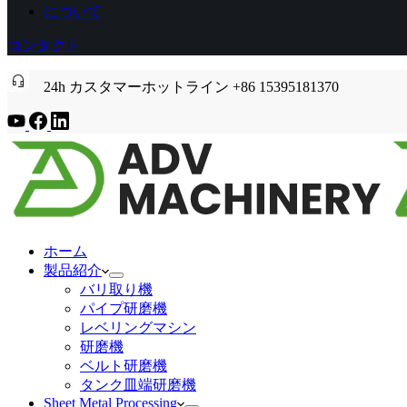
について
コンタクト
24h カスタマーホットライン +86 15395181370
ホーム
製品紹介
バリ取り機
パイプ研磨機
レベリングマシン
研磨機
ベルト研磨機
タンク皿端研磨機
Sheet Metal Processing