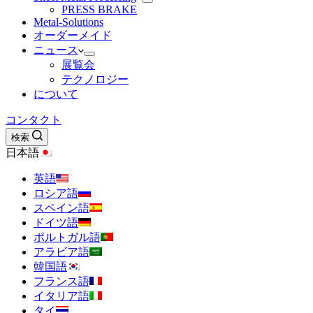
PRESS BRAKE
Metal-Solutions
オーダーメイド
ニュース
展覧会
テクノロジー
について
コンタクト
検索
日本語
英語
ロシア語
スペイン語
ドイツ語
ポルトガル語
アラビア語
韓国語
フランス語
イタリア語
タイ