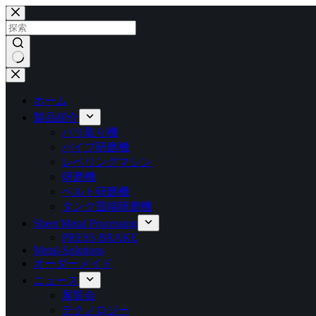
コ
ン
テ
ン
ツ
結
へ
果
ス
ホーム
な
キ
製品紹介
し
ッ
バリ取り機
プ
パイプ研磨機
レベリングマシン
研磨機
ベルト研磨機
タンク皿端研磨機
Sheet Metal Processing
PRESS BRAKE
Metal-Solutions
オーダーメイド
ニュース
展覧会
テクノロジー