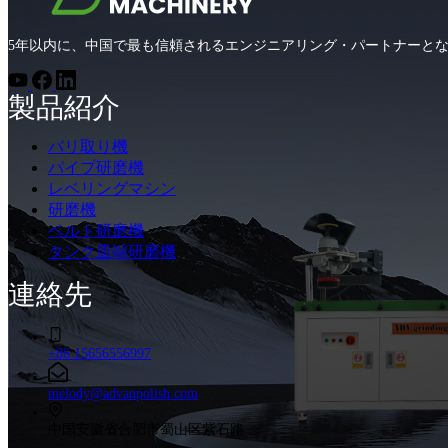
5年以内に、中国で最も信頼されるエンジニアリング・パートナーと
製品紹介
バリ取り機
パイプ研磨機
レベリングマシン
研磨機
ベルト研磨機
タンク皿端研磨機
連絡先
+86 15656556997
melody@advanpolish.com
中国安徽省合肥市蜀山区紫石路