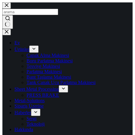
İçeriğe
geç
Sonuç
yok
Ev
Ürünler
Çapak Alma Makinesi
Boru Parlatma Makinesi
Tesviye Makinesi
Parlatma Makinesi
Bant Taşlama Makinesi
Tank Çanak Ucu Parlatma Makinesi
Sheet Metal Processing
PRESS BRAKE
Metal-Solutions
Sipariş Üzerine
Haberler
Sergi
Teknoloji
Hakkında