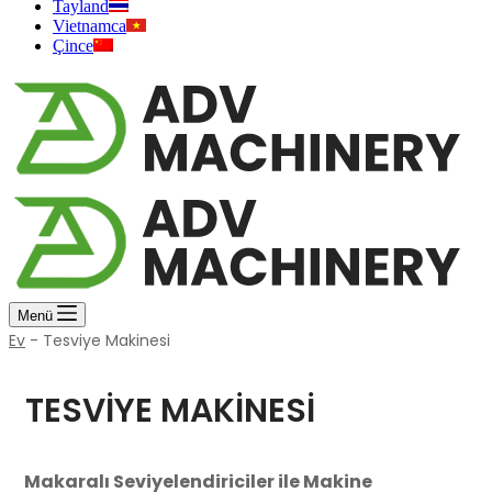
Tayland
Vietnamca
Çince
Menü
Ev
-
Tesviye Makinesi
TESVIYE MAKINESI
Makaralı Seviyelendiriciler ile Makine