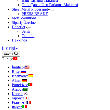
Bant Taşlama Makinesi
Tank Çanak Ucu Parlatma Makinesi
Sheet Metal Processing
PRESS BRAKE
Metal-Solutions
Sipariş Üzerine
Haberler
Sergi
Teknoloji
Hakkında
İLETİŞİM
Arama
Türkçe
İngilizce
Rusça
İspanyolca
Alman
Portekizce
Arapça
Korece
Japonca
Fransızca
İtalyan