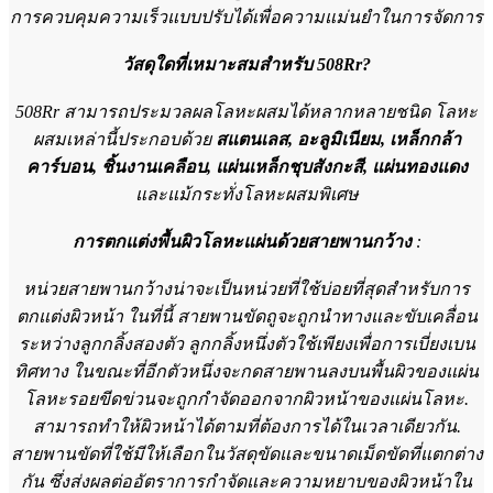
การควบคุมความเร็วแบบปรับได้เพื่อความแม่นยำในการจัดการ
วัสดุใดที่เหมาะสมสำหรับ 508Rr?
508Rr สามารถประมวลผลโลหะผสมได้หลากหลายชนิด โลหะ
ผสมเหล่านี้ประกอบด้วย
สแตนเลส, อะลูมิเนียม, เหล็กกล้า
คาร์บอน, ชิ้นงานเคลือบ, แผ่นเหล็กชุบสังกะสี, แผ่นทองแดง
และแม้กระทั่งโลหะผสมพิเศษ
การตกแต่งพื้นผิวโลหะแผ่นด้วยสายพานกว้าง
:
หน่วยสายพานกว้างน่าจะเป็นหน่วยที่ใช้บ่อยที่สุดสำหรับการ
ตกแต่งผิวหน้า ในที่นี้ สายพานขัดถูจะถูกนำทางและขับเคลื่อน
ระหว่างลูกกลิ้งสองตัว ลูกกลิ้งหนึ่งตัวใช้เพียงเพื่อการเบี่ยงเบน
ทิศทาง ในขณะที่อีกตัวหนึ่งจะกดสายพานลงบนพื้นผิวของแผ่น
โลหะรอยขีดข่วนจะถูกกำจัดออกจากผิวหน้าของแผ่นโลหะ.
สามารถทำให้ผิวหน้าได้ตามที่ต้องการได้ในเวลาเดียวกัน.
สายพานขัดที่ใช้มีให้เลือกในวัสดุขัดและขนาดเม็ดขัดที่แตกต่าง
กัน ซึ่งส่งผลต่ออัตราการกำจัดและความหยาบของผิวหน้าใน