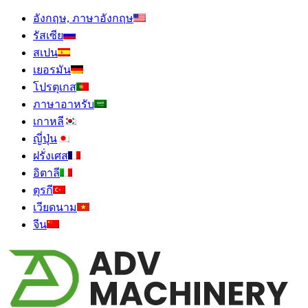
อังกฤษ, ภาษาอังกฤษ
รัสเซีย
สเปน
เยอรมัน
โปรตุเกส
ภาษาอาหรับ
เกาหลี
ญี่ปุ่น
ฝรั่งเศส
อิตาลี
ตุรกี
เวียดนาม
จีน