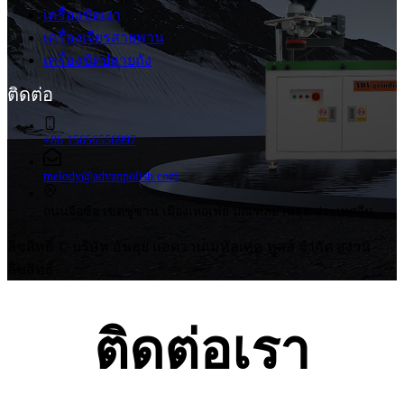
เครื่องขัดเงา
เครื่องเจียรสายพาน
เครื่องขัดปลายถัง
ติดต่อ
+86 15656556997
melody@advanpolish.com
ถนนจือซือ เขตซูซาน เมืองเหอเฟย์ มณฑลอานฮุย ประเทศจีน
ลิขสิทธิ์ © บริษัท อันฮุย แอดวานเมทัลเทค ทูลส์ จำกัด สงวน
ลิขสิทธิ์
ติดต่อเรา