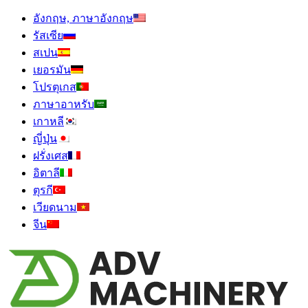
อังกฤษ, ภาษาอังกฤษ
รัสเซีย
สเปน
เยอรมัน
โปรตุเกส
ภาษาอาหรับ
เกาหลี
ญี่ปุ่น
ฝรั่งเศส
อิตาลี
ตุรกี
เวียดนาม
จีน