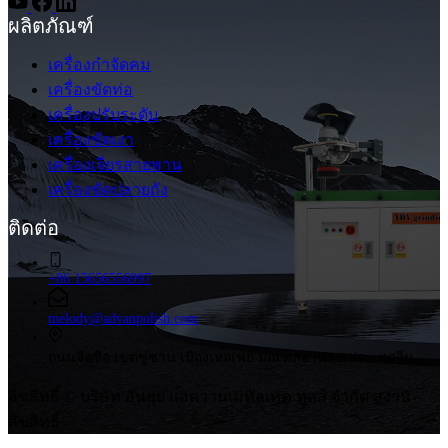
ผลิตภัณฑ์
เครื่องกำจัดคม
เครื่องขัดท่อ
เครื่องปรับระดับ
เครื่องขัดเงา
เครื่องเจียรสายพาน
เครื่องขัดปลายถัง
ติดต่อ
+86 15656556997
melody@advanpolish.com
ถนนจือซือ เขตซูซาน เมืองเหอเฟย์ มณฑลอานฮุย ประเทศจีน
ลิขสิทธิ์ © บริษัท อันฮุย แอดวานเมทัลเทค ทูลส์ จำกัด สงวน
ลิขสิทธิ์