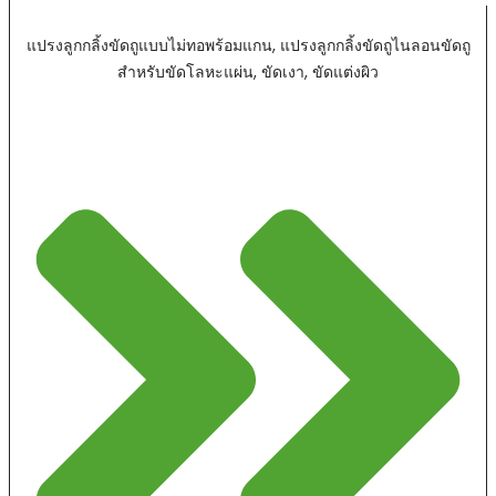
แปรงลูกกลิ้งขัดถูแบบไม่ทอพร้อมแกน, แปรงลูกกลิ้งขัดถูไนลอนขัดถู
สำหรับขัดโลหะแผ่น, ขัดเงา, ขัดแต่งผิว