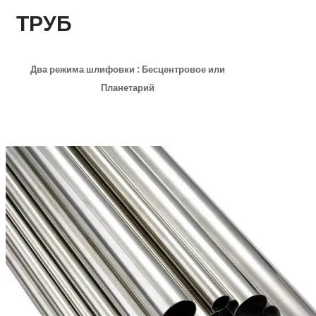
ТРУБ
Два режима шлифовки :
Бесцентровое
или
Планетарий