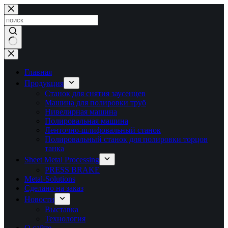
Перейти
к
сути
Ничего
не
найдено
Главная
Продукция
Станок для снятия заусенцев
Машина для полировки труб
Нивелирная машина
Полировальная машина
Ленточно-шлифовальный станок
Полировальный станок для полировки торцов
танка
Sheet Metal Processing
PRESS BRAKE
Metal-Solutions
Сделано на заказ
Новости
Выставка
Технология
О сайте