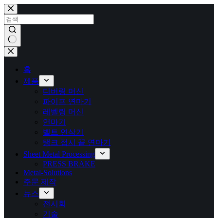
본
문
으
로
건
결
너
과
뛰
홈
없
기
제품
음
디버링 머신
파이프 연마기
레벨링 머신
연마기
벨트 연삭기
탱크 접시 끝 연마기
Sheet Metal Processing
PRESS BRAKE
Metal-Solutions
주문 제작
뉴스
전시회
기술