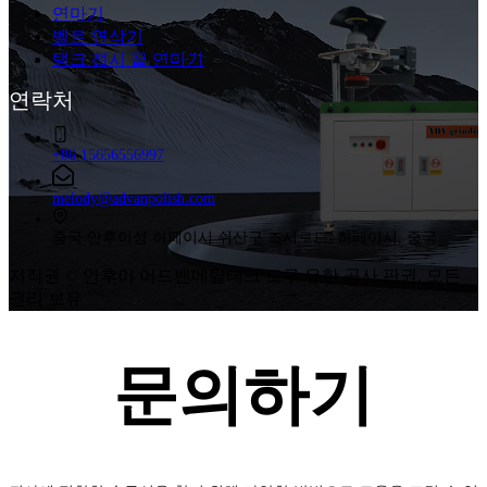
연마기
벨트 연삭기
탱크 접시 끝 연마기
연락처
+86 15656556997
melody@advanpolish.com
중국 안후이성 허페이시 쉬산구 즈시로드, 허페이시, 중국
저작권 © 안후이 어드밴메탈테크 도구 유한 공사 판권. 모든
권리 보유
문의하기