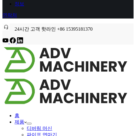
정보
연락처
24시간 고객 핫라인 +86 15395181370
홈
제품
디버링 머신
파이프 연마기