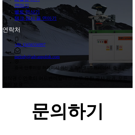
연마기
벨트 연삭기
탱크 접시 끝 연마기
연락처
+86 15656556997
melody@advanpolish.com
중국 안후이성 허페이시 쉬산구 즈시로드, 허페이시, 중국
저작권 © 안후이 어드밴메탈테크 도구 유한 공사 판권. 모든
권리 보유
문의하기