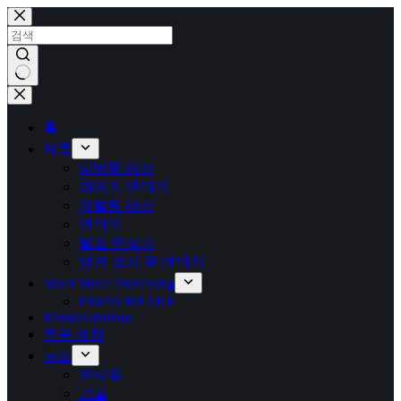
본
문
으
로
건
결
너
과
뛰
홈
없
기
제품
음
디버링 머신
파이프 연마기
레벨링 머신
연마기
벨트 연삭기
탱크 접시 끝 연마기
Sheet Metal Processing
PRESS BRAKE
Metal-Solutions
주문 제작
뉴스
전시회
기술