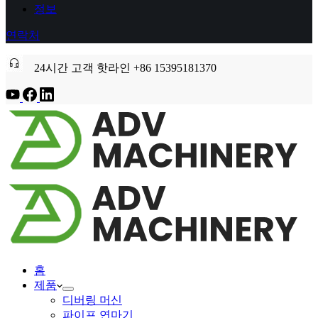
정보
연락처
24시간 고객 핫라인 +86 15395181370
홈
제품
디버링 머신
파이프 연마기